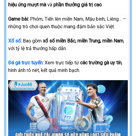
hiệu ứng mượt mà
và
phần thưởng giá trị cao
.
Game bài:
Phỏm, Tiến lên miền Nam, Mậu binh, Liêng… –
những trò chơi quen thuộc mang đậm bản sắc Việt.
Xổ số
:
Bao gồm
xổ số miền Bắc, miền Trung, miền Nam
,
với tỷ lệ trả thưởng hấp dẫn.
Đá gà trực tuyến
:
Xem trực tiếp từ
các trường gà uy tín
,
hình ảnh rõ nét, kết quả minh bạch.