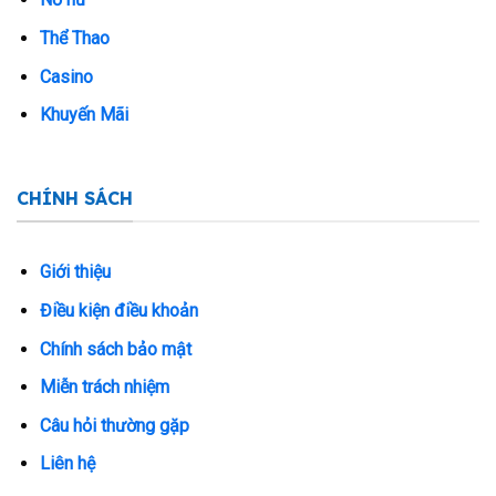
Thể Thao
Casino
Khuyến Mãi
CHÍNH SÁCH
Giới thiệu
Điều kiện điều khoản
Chính sách bảo mật
Miễn trách nhiệm
Câu hỏi thường gặp
Liên hệ