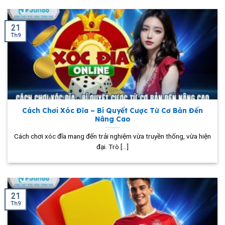
21
Th9
Cách Chơi Xóc Đĩa – Bí Quyết Cược Từ Cơ Bản Đến
Nâng Cao
Cách chơi xóc đĩa mang đến trải nghiệm vừa truyền thống, vừa hiện
đại. Trò [...]
21
Th9