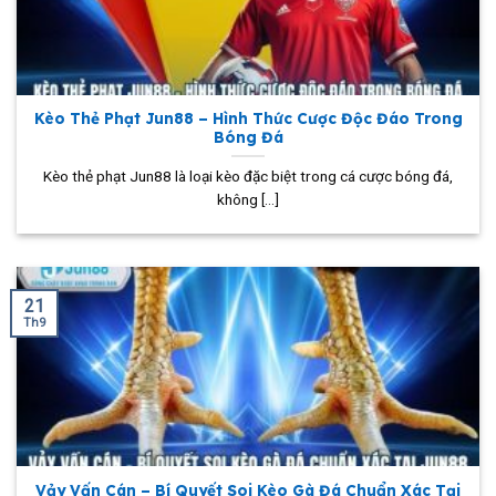
Kèo Thẻ Phạt Jun88 – Hình Thức Cược Độc Đáo Trong
Bóng Đá
Kèo thẻ phạt Jun88 là loại kèo đặc biệt trong cá cược bóng đá,
không [...]
21
Th9
Vảy Vấn Cán – Bí Quyết Soi Kèo Gà Đá Chuẩn Xác Tại