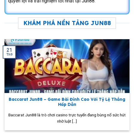
quyền lợi và trải nghiệm tốt nhất tại Jun88.
KHÁM PHÁ NỀN TẢNG JUN88
21
Th9
Baccarat Jun88 – Game Bài Đỉnh Cao Với Tỷ Lệ Thắng
Hấp Dẫn
Baccarat Jun88 là trò chơi casino trực tuyến đang bùng nổ sức hút
nhờ luật [...]