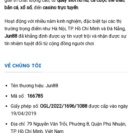
giải trí chất lượng cao, từ
quay slot nổ hũ
,
cá cược thể thao
,
bắn cá
,
xổ số
, đến
casino trực tuyến
.
Hoạt động với nhiều năm kinh nghiệm, đặc biệt tại các thị
trường trọng điểm như Hà Nội, TP. Hồ Chí Minh và Đà Nẵng,
Jun88
đã khẳng định được uy tín vượt trội và nhận được sự
tín nhiệm tuyệt đối từ cộng đồng người chơi.
VỀ CHÚNG TÔI
Tên thương hiệu: Jun88
Mã số :
166785
Giấy phép số:
OGL/2022/1696/1088
được cấp vào ngày
19/04/2019.
Địa chỉ: 79 Nguyễn Văn Trỗi, Phường 8, Quận Phú Nhuận,
TP. Hồ Chí Minh, Việt Nam