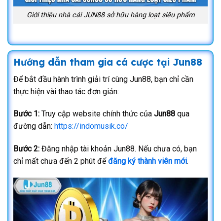
Giới thiệu nhà cái JUN88 sở hữu hàng loạt siêu phẩm
Hướng dẫn tham gia cá cược tại Jun88
Để bắt đầu hành trình giải trí cùng Jun88, bạn chỉ cần
thực hiện vài thao tác đơn giản:
Bước 1:
Truy cập website chính thức của
Jun88
qua
đường dẫn:
https://indomusik.co/
Bước 2:
Đăng nhập tài khoản Jun88. Nếu chưa có, bạn
chỉ mất chưa đến 2 phút để
đăng ký thành viên mới
.