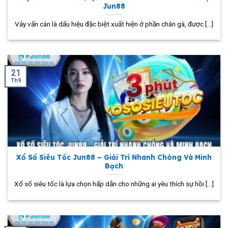
Jun88
Vảy vấn cán là dấu hiệu đặc biệt xuất hiện ở phần chân gà, được [...]
21
Th9
Xổ Số Siêu Tốc Jun88 – Giải Trí Nhanh Chóng Và Minh
Bạch
Xổ số siêu tốc là lựa chọn hấp dẫn cho những ai yêu thích sự hồi [...]