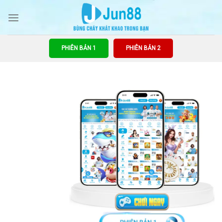
Bỏ
qua
nội
dung
PHIÊN BẢN 1
PHIÊN BẢN 2